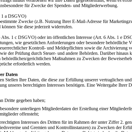
rtrags hinaus verarbeiten wir Ihre Daten gegebenenfalls, wenn es erford
, insbesondere für Zwecke der Spenden- und Mitgliederwerbung.
s. 1 a DSGVO)
 bestimmte Zwecke (z.B. Nutzung Ihrer E-Mail-Adresse für Marketing
 können Sie diese jederzeit widerrufen.
 6 Abs. 1 c DSGVO) oder im öffentlichen Interesse (Art. 6 Abs. 1 e D
ichtungen, wie gesetzlichen Anforderungen oder besondere behördliche 
euerrechtlicher Kontroll- und Meldepflichten sowie die Archivierung 
wie der Prüfung durch Steuer- und andere Behörden. Darüber hinaus k
 behördlichen/gerichtlichen Maßnahmen zu Zwecken der Beweiserheb
prüche erforderlich werden.
rer Daten
en Stellen Ihre Daten, die diese zur Erfüllung unserer vertraglichen und
g unseres berechtigten Interesses benötigen. Eine Weitergabe Ihrer D
an Dritte gegeben haben;
ondere unterliegen Mitgliederdaten der Erstellung einer Mitgliederlis
mitglieder offensteht;
erechtigten Interesses des Dritten für im Rahmen der unter Ziffer 2. ge
iedsvereine und Gremien und Kontrollinstanzen) zu Zwecken der Erfü