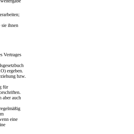
nweitergabe
rarbeiten;
 sie ihnen
s Vertrages
lsgesetzbuch
O) ergeben.
eziehung bzw.
g für
rschriften.
n aber auch
 regelmäßig
em
 wenn eine
ine