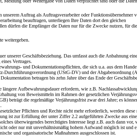
t, Meldung oder Weitergabe von Daten verpflichtet sind oder die Date
n unserem Auftrag als Auftragsverarbeiter oder Funktionsübernehmer ve
erarbeitung beauftragen, unterliegen Ihre Daten dort den gleichen
llen dürfen die Empfänger die Daten nur für die Zwecke nutzen, für die
te weitergeben.
Dauer unserer Geschäftsbeziehung. Das umfasst auch die Anbahnung eine
 eines Vertrages.
bewahrungs- und Dokumentationspflichten, die sich u.a. aus dem Hande
etz-Durchführungsverordnung (UStG-DV) und der Abgabenordnung (A
 Dokumentation betragen bis zehn Jahre über das Ende der Geschäftsb
eine längere Aufbewahrungsdauer erfordern, wie z.B. Nachlassabwicklun
rhaltung von Beweismitteln im Rahmen der gesetzlichen Verjährungsvo
B) beträgt die regelmäßige Verjährungsfrist zwar drei Jahre; es könne
.
 gesetzlicher Pflichten und Rechte nicht mehr erforderlich, werden diese
eitung ist zur Erfüllung der unter Ziffer 2.2 aufgeführten Zwecke aus ein
solches überwiegendes berechtigtes Interesse liegt z.B. auch dann vor,
icht oder nur mit unverhältnismäßig hohem Aufwand möglich ist und e
nische und organisatorische Maßnahmen ausgeschlossen ist.