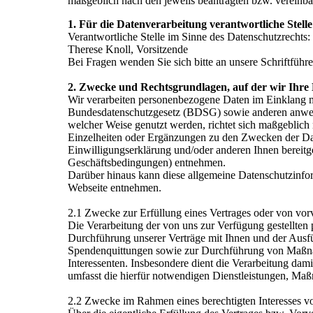
maßgeblich nach den jeweils beantragten bzw. vereinba
1. Für die Datenverarbeitung verantwortliche Stel
Verantwortliche Stelle im Sinne des Datenschutzrechts:
Therese Knoll, Vorsitzende
Bei Fragen wenden Sie sich bitte an unsere Schriftführe
2. Zwecke und Rechtsgrundlagen, auf der wir Ihre 
Wir verarbeiten personenbezogene Daten im Einklan
Bundesdatenschutzgesetz (BDSG) sowie anderen anwend
welcher Weise genutzt werden, richtet sich maßgeblich 
Einzelheiten oder Ergänzungen zu den Zwecken der Dat
Einwilligungserklärung und/oder anderen Ihnen bereitg
Geschäftsbedingungen) entnehmen.
Darüber hinaus kann diese allgemeine Datenschutzinform
Webseite entnehmen.
2.1 Zwecke zur Erfüllung eines Vertrages oder von v
Die Verarbeitung der von uns zur Verfügung gestellten
Durchführung unserer Verträge mit Ihnen und der Ausf
Spendenquittungen sowie zur Durchführung von Maßna
Interessenten. Insbesondere dient die Verarbeitung d
umfasst die hierfür notwendigen Dienstleistungen, Ma
2.2 Zwecke im Rahmen eines berechtigten Interesses v