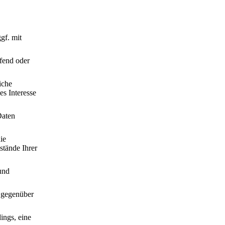
gf. mit
fend oder
iche
s Interesse
Daten
ie
stände Ihrer
und
s gegenüber
ings, eine