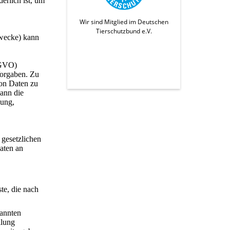
erlich ist, um
Wir sind Mitglied im Deutschen
Tierschutzbund e.V.
zwecke) kann
SGVO)
Vorgaben. Zu
von Daten zu
ann die
ung,
 gesetzlichen
aten an
te, die nach
nannten
llung