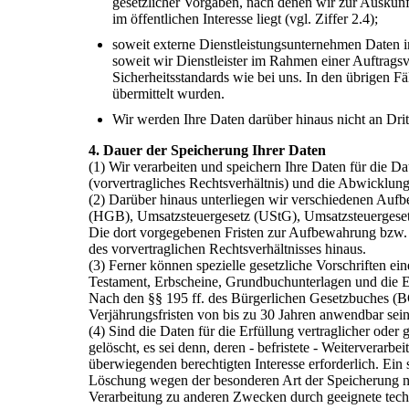
gesetzlicher Vorgaben, nach denen wir zur Auskunf
im öffentlichen Interesse liegt (vgl. Ziffer 2.4);
soweit externe Dienstleistungsunternehmen Daten i
soweit wir Dienstleister im Rahmen einer Auftragsv
Sicherheitsstandards wie bei uns. In den übrigen Fä
übermittelt wurden.
Wir werden Ihre Daten darüber hinaus nicht an Drit
4. Dauer der Speicherung Ihrer Daten
(1) Wir verarbeiten und speichern Ihre Daten für die 
(vorvertragliches Rechtsverhältnis) und die Abwicklung
(2) Darüber hinaus unterliegen wir verschiedenen Auf
(HGB), Umsatzsteuergesetz (UStG), Umsatzsteuerges
Die dort vorgegebenen Fristen zur Aufbewahrung bzw.
des vorvertraglichen Rechtsverhältnisses hinaus.
(3) Ferner können spezielle gesetzliche Vorschriften 
Testament, Erbscheine, Grundbuchunterlagen und die E
Nach den §§ 195 ff. des Bürgerlichen Gesetzbuches (BG
Verjährungsfristen von bis zu 30 Jahren anwendbar sein
(4) Sind die Daten für die Erfüllung vertraglicher oder
gelöscht, es sei denn, deren - befristete - Weiterverarb
überwiegenden berechtigten Interesse erforderlich. Ein 
Löschung wegen der besonderen Art der Speicherung n
Verarbeitung zu anderen Zwecken durch geeignete tech