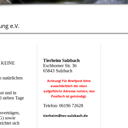
ng e.V.
Tierheim Sulzbach
tt KEINE
Eschborner Str. 36
65843 Sulzbach
 natürlichen
Achtung! Für Briefpost bitte
ausschließlich die oben
aufgeführte Adresse nutzen, das
st und in
Postfach ist gekündigt.
l sieben Tage
Telefon: 06196 72628
sverträgen,
tierheim@tsv-sulzbach.de
G) sowie
ichtet sich