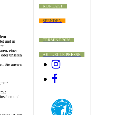
KONTAKT
SPENDEN
 dem
TERMINE 2026
et und in
ere
ren, einer
AKTUELLE PRESSE
 oder unseren
en Sie unserer
t zur
 mit
Wünschen und