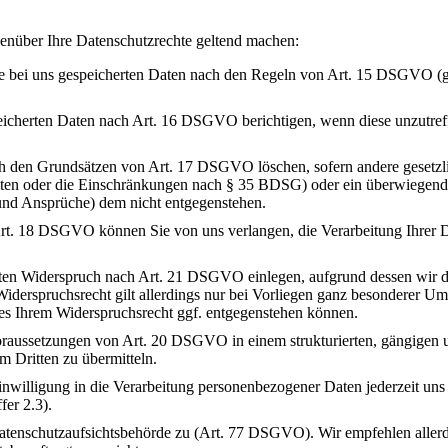
enüber Ihre Datenschutzrechte geltend machen:
re bei uns gespeicherten Daten nach den Regeln von Art. 15 DSGVO (g
peicherten Daten nach Art. 16 DSGVO berichtigen, wenn diese unzutref
h den Grundsätzen von Art. 17 DSGVO löschen, sofern andere gesetzl
ten oder die Einschränkungen nach § 35 BDSG) oder ein überwiegende
 und Ansprüche) dem nicht entgegenstehen.
rt. 18 DSGVO können Sie von uns verlangen, die Verarbeitung Ihrer 
aten Widerspruch nach Art. 21 DSGVO einlegen, aufgrund dessen wir d
iderspruchsrecht gilt allerdings nur bei Vorliegen ganz besonderer Um
es Ihrem Widerspruchsrecht ggf. entgegenstehen können.
oraussetzungen von Art. 20 DSGVO in einem strukturierten, gängigen 
m Dritten zu übermitteln.
Einwilligung in die Verarbeitung personenbezogener Daten jederzeit un
fer 2.3).
Datenschutzaufsichtsbehörde zu (Art. 77 DSGVO). Wir empfehlen allerd