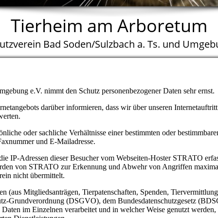
Tierheim am Arboretum
hutzverein Bad Soden/Sulzbach a. Ts. und Umgebu
Umgebung e.V. nimmt den Schutz personenbezogener Daten sehr ernst.
netangebots darüber informieren, dass wir über unseren Internetauftri
werten.
liche oder sachliche Verhältnisse einer bestimmten oder bestimmbaren
 Faxnummer und E-Mailadresse.
die IP-Adressen dieser Besucher vom Webseiten-Hoster STRATO erfas
 werden von STRATO zur Erkennung und Abwehr von Angriffen maxima
in nicht übermittelt.
n (aus Mitgliedsanträgen, Tierpatenschaften, Spenden, Tiervermittlung
chutz-Grundverordnung (DSGVO), dem Bundesdatenschutzgesetz (BDS
aten im Einzelnen verarbeitet und in welcher Weise genutzt werden, r