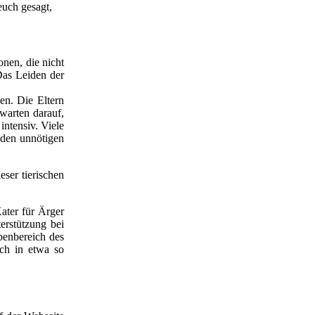
 euch gesagt,
onen, die nicht
Das Leiden der
en. Die Eltern
 warten darauf,
intensiv. Viele
eden unnötigen
eser tierischen
ater für Ärger
erstützung bei
benbereich des
ich in etwa so