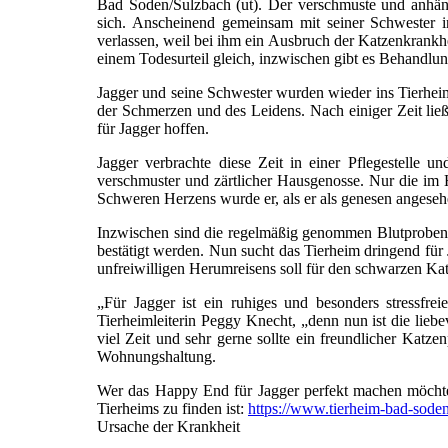
Bad Soden/Sulzbach (ut). Der verschmuste und anhängl
sich. Anscheinend gemeinsam mit seiner Schwester i
verlassen, weil bei ihm ein Ausbruch der Katzenkrankhei
einem Todesurteil gleich, inzwischen gibt es Behandlun
Jagger und seine Schwester wurden wieder ins Tierheim
der Schmerzen und des Leidens. Nach einiger Zeit lie
für Jagger hoffen.
Jagger verbrachte diese Zeit in einer Pflegestelle u
verschmuster und zärtlicher Hausgenosse. Nur die im 
Schweren Herzens wurde er, als er als genesen angeseh
Inzwischen sind die regelmäßig genommen Blutproben 
bestätigt werden. Nun sucht das Tierheim dringend für Ja
unfreiwilligen Herumreisens soll für den schwarzen Kat
„Für Jagger ist ein ruhiges und besonders stressfrei
Tierheimleiterin Peggy Knecht, „denn nun ist die lie
viel Zeit und sehr gerne sollte ein freundlicher Katze
Wohnungshaltung.
Wer das Happy End für Jagger perfekt machen möchte, 
Tierheims zu finden ist:
https://www.tierheim-bad-soden
Ursache der Krankheit