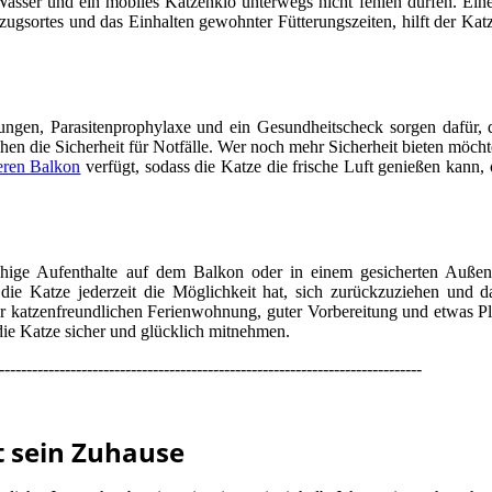
Wasser und ein mobiles Katzenklo unterwegs nicht fehlen dürfen. Eine
ugsortes und das Einhalten gewohnter Fütterungszeiten, hilft der Katz
fungen, Parasitenprophylaxe und ein Gesundheitscheck sorgen dafür, 
en die Sicherheit für Notfälle. Wer noch mehr Sicherheit bieten möchte
eren Balkon
verfügt, sodass die Katze die frische Luft genießen kann,
ruhige Aufenthalte auf dem Balkon oder in einem gesicherten Außen
ie Katze jederzeit die Möglichkeit hat, sich zurückzuziehen und d
ner katzenfreundlichen Ferienwohnung, guter Vorbereitung und etwas 
die Katze sicher und glücklich mitnehmen.
-----------------------------------------------------------------------------
ht sein Zuhause