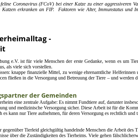
feline Coronavirus (FCoV) bei einer Katze zu einer aggressiveren Var
en Katzen erkranken an FIP. Faktoren wie Alter, Immunstatus und I
erheimalltag -
it
ng e.V. ist für viele Menschen der erste Gedanke, wenn es um Tier
, als viele sich vorstellen.
sen: knappe finanzielle Mittel, zu wenige ehrenamtliche Helferinnen u
rcen fließen in die Versorgung und Betreuung der Tiere – und werden 
agspartner der Gemeinden
ierheim eine zentrale Aufgabe: Es nimmt Fundtiere auf, darunter insbe
ngung und medizinische Versorgung sicher. Diese Arbeit ist für die Ko
ch es kann nur Tiere aufnehmen, für deren Versorgung es rechtlich und t
ur gegenüber Tierleid gleichgültig handelnde Menschen die Arbeit des 
isse über die Zuständigkeiten des Tierheims. Viele gehen fälschlicher