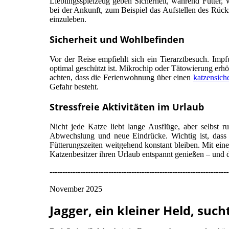
Lieblingsspielzeug geben Sicherheit, während Futter, 
bei der Ankunft, zum Beispiel das Aufstellen des Rückz
einzuleben.
Sicherheit und Wohlbefinden
Vor der Reise empfiehlt sich ein Tierarztbesuch. Imp
optimal geschützt ist. Mikrochip oder Tätowierung erhöh
achten, dass die Ferienwohnung über einen
katzensich
Gefahr besteht.
Stressfreie Aktivitäten im Urlaub
Nicht jede Katze liebt lange Ausflüge, aber selbst 
Abwechslung und neue Eindrücke. Wichtig ist, dass d
Fütterungszeiten weitgehend konstant bleiben. Mit ei
Katzenbesitzer ihren Urlaub entspannt genießen – und 
----------------------------------------------------------------------
November 2025
Jagger, ein kleiner Held, suc