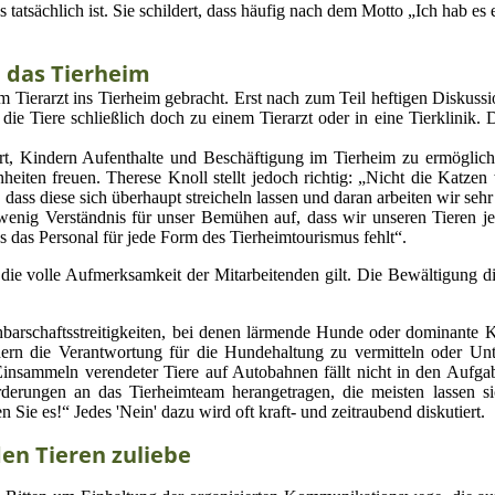
s tatsächlich ist. Sie schildert, dass häufig nach dem Motto „Ich hab es
 das Tierheim
m Tierarzt ins Tierheim gebracht. Erst nach zum Teil heftigen Diskussi
ie Tiere schließlich doch zu einem Tierarzt oder in eine Tierklinik. 
rt, Kindern Aufenthalte und Beschäftigung im Tierheim zu ermöglich
eiten freuen. Therese Knoll stellt jedoch richtig: „Nicht die Katzen
 dass diese sich überhaupt streicheln lassen und daran arbeiten wir sehr 
 wenig Verständnis für unser Bemühen auf, dass wir unseren Tieren j
 das Personal für jede Form des Tierheimtourismus fehlt“.
die volle Aufmerksamkeit der Mitarbeitenden gilt. Die Bewältigung di
hbarschaftsstreitigkeiten, bei denen lärmende Hunde oder dominante K
ern die Verantwortung für die Hundehaltung zu vermitteln oder Unt
insammeln verendeter Tiere auf Autobahnen fällt nicht in den Aufga
derungen an das Tierheimteam herangetragen, die meisten lassen s
 Sie es!“ Jedes 'Nein' dazu wird oft kraft- und zeitraubend diskutiert.
en Tieren zuliebe