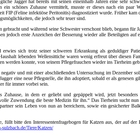
iche Jagger hat bereits mit seinen eineinhalb Jahren eine sehr schwe
n ein schönes Zuhause vermittelt, musste er dieses nach ein paar
t FIP (Feline infektiöse Peritonitis) diagnostiziert wurde. Früher kam
gsmöglichkeiten, die jedoch sehr teuer sind.
 gebracht und während seine Schwester verschont blieb, begann für Ja
ßen jedoch erste Anzeichen der Besserung wieder alle Beteiligten auf
nd erwies sich trotz seiner schweren Erkrankung als geduldiger Pati
Haushalt lebenden Wellensittiche waren wenig erfreut über diesen Fa
en werden konnte, von seinem Pflegefrauchen wieder ins Tierheim geb
negativ und mit einer abschließenden Untersuchung im Dezember sol
gger eine neue Pflegstelle, die ihn adoptiert, sobald er als genesen gil
er für immer vorbei sein.
es Zuhause, in dem er geliebt und gepäppelt wird, jetzt besonders 
bevolle Zuwendung die beste Medizin für ihn.“ Das Tierheim sucht nu
npartner sein Leben von nun an bereichern, sowie ein gesicherter Bal
füllt bitte den Interessentenfragebogen für Katzen aus, der auf de
-sulzbach.de/Tiere/Katzen/