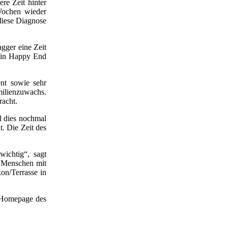
re Zeit hinter
 Wochen wieder
 diese Diagnose
gger eine Zeit
 ein Happy End
ent sowie sehr
milienzuwachs.
racht.
l dies nochmal
t. Die Zeit des
wichtig“, sagt
n Menschen mit
kon/Terrasse in
r Homepage des