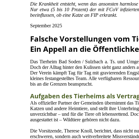
Die Krankheit entsteht, wenn das ansonsten harmlose 
Nur etwa (5 bis 10 Prozent) der mit FCoV infiziert
beeinflussen, ob eine Katze an FIP erkrankt.
September 2025
Falsche Vorstellungen vom Ti
Ein Appell an die Öffentlichke
Das Tierheim Bad Soden / Sulzbach a. Ts. und Umgebu
Doch der Alltag hinter den Kulissen sieht ganz anders aus
Der Verein kämpft Tag für Tag mit gravierenden Engpäs
kleines festangestelltes Team. Alle verfügbaren Ressou
bis an die Grenzen beansprucht.
Aufgaben des Tierheims als Vertr
Als offizieller Partner der Gemeinden übernimmt das T
Katzen und andere Heimtiere, und stellt ihre Unterbri
unverzichtbar – und für die Tiere oft lebensrettend. Do
ausgestattet ist – Wildtiere gehören nicht dazu.
Die
Vorsitzende, Therese Knoll, berichtet, dass nicht n
erschweren, sondern auch weitverbreitete Missverständn