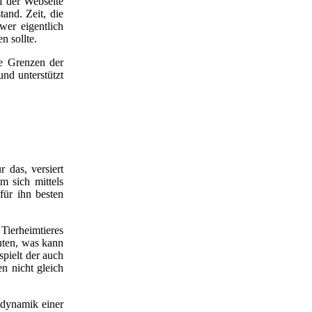
uf der Webseite
and. Zeit, die
wer eigentlich
n sollte.
ie Grenzen der
und unterstützt
 das, versiert
m sich mittels
für ihn besten
 Tierheimtieres
uten, was kann
spielt der auch
n nicht gleich
ldynamik einer