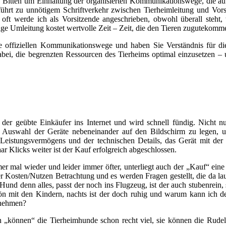
die Bitten um Einhaltung der organisierten Kommunikationswege, die a
führt zu unnötigem Schriftverkehr zwischen Tierheimleitung und Vorst
 oft werde ich als Vorsitzende angeschrieben, obwohl überall steht, 
tige Umleitung kostet wertvolle Zeit – Zeit, die den Tieren zugutekomme
die offiziellen Kommunikationswege und haben Sie Verständnis für d
 dabei, die begrenzten Ressourcen des Tierheims optimal einzusetzen – 
 der geübte Einkäufer ins Internet und wird schnell fündig. Nicht nur
ne Auswahl der Geräte nebeneinander auf den Bildschirm zu legen, u
Leistungsvermögens und der technischen Details, das Gerät mit der 
 Klicks weiter ist der Kauf erfolgreich abgeschlossen.
er mal wieder und leider immer öfter, unterliegt auch der „Kauf“ eine
er Kosten/Nutzen Betrachtung und es werden Fragen gestellt, die da la
Hund denn alles, passt der noch ins Flugzeug, ist der auch stubenrein, 
ön mit den Kindern, nachts ist der doch ruhig und warum kann ich de
nehmen?
 „können“ die Tierheimhunde schon recht viel, sie können die Rude