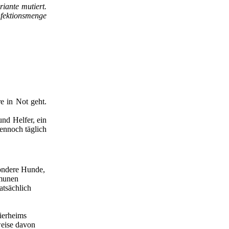
iante mutiert.
nfektionsmenge
e in Not geht.
nd Helfer, ein
dennoch täglich
sondere Hunde,
mmunen
atsächlich
Tierheims
weise davon