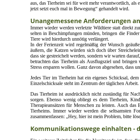
aus, das Tierheim sei für weit mehr verantwortlich, als e
jetzt setzt euch mal in Bewegung“ gehandelt wird.
Unangemessene Anforderungen an
Immer wieder werden verletzte Wildtiere statt direkt zu
selten in Beschimpfungen münden, bringen die Finder d
Tiere wird hierdurch unnötig verlängert.
In der Ferienzeit wird regelmäßig der Wunsch geäuße
äußern, die Katzen würden sich doch über Streicheleinh
dass sie gestreichelt werden, sondern wir warten darauf,
betrachten das Tierheim als Ausflugsziel und bringen
Stress ersparen wollen. Ganz davon abgesehen, dass uns
Jedes Tier im Tierheim hat ein eigenes Schicksal, dem 
Einzelschicksale steht im Zentrum der täglichen Arbeit.
Das Tierheim ist ausdrücklich nicht zuständig für Nac
sorgen. Ebenso wenig obliegt es dem Tierheim, Kind
Therapieansätzen für Menschen zu leisten. Auch das E
Tierheims. Immer wieder werden die seltsamsten For
zusammenfassen: „Hey, hier ist mein Problem, bitte lösen
Kommunikationswege einhalten - d