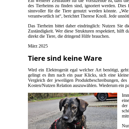
Ein weiterer Zeiträuber für die Vorsitzende ist, dass 
des Tierheims zu finden sind, ignoriert werden. Dies 
sinnvoller für die Tiere genutzt werden könnte. „Wie
verantwortlich ist“, berichtet Therese Knoll. Jede unnö
Das Tierheim bittet daher eindringlich: Nutzen Sie 
Zuständigkeit. Wer diese Strukturen respektiert, hilft
direkt die Tiere, die dringend Hilfe brauchen.
März 2025
Tiere sind keine Ware
Wird ein Elektrogerät egal welcher Art benötigt, geht
gelingt es ihm nach ein paar Klicks, sich eine klei
Vergleich der jeweiligen Produktbeschreibungen, des 
Kosten/Nutzen Relation auszuwählen. Wiederum ein paar
Imm
ein
der 
sch
mit
Nun