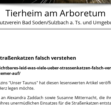
Tierheim am Arboretum
hutzverein Bad Soden/Sulzbach a. Ts. und Umgebu
Straßenkatzen falsch verstehen
chtbares-leid-was-viele-ueber-strassenkatzen-falsch-ve
uemer-auf/
zins "Unser Taunus" hat diesen lesenswerten Artikel veröffe
 Herz legen möchte.
 an Alexandra Zaddach sowie Susanne Mitternacht, die ihr
 ihres unermüdlichen Einsatzes für die Straßenkatzen entst