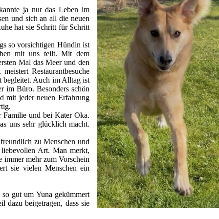
kannte ja nur das Leben im
sen und sich an all die neuen
e hat sie Schritt für Schritt
s so vorsichtigen Hündin ist
eben mit uns teilt. Mit dem
ersten Mal das Meer und den
, meistert Restaurantbesuche
begleitet. Auch im Alltag ist
der im Büro. Besonders schön
nd mit jeder neuen Erfahrung
tig.
r Familie und bei Kater Oka.
as uns sehr glücklich macht.
nd freundlich zu Menschen und
liebevollen Art. Man merkt,
de immer mehr zum Vorschein
ert sie vielen Menschen ein
h so gut um Yuna gekümmert
il dazu beigetragen, dass sie