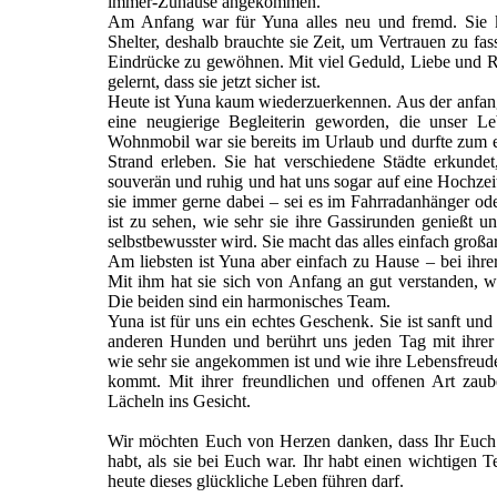
immer-Zuhause angekommen.
Am Anfang war für Yuna alles neu und fremd. Sie 
Shelter, deshalb brauchte sie Zeit, um Vertrauen zu fas
Eindrücke zu gewöhnen. Mit viel Geduld, Liebe und Ruh
gelernt, dass sie jetzt sicher ist.
Heute ist Yuna kaum wiederzuerkennen. Aus der anfang
eine neugierige Begleiterin geworden, die unser L
Wohnmobil war sie bereits im Urlaub und durfte zum 
Strand erleben. Sie hat verschiedene Städte erkundet
souverän und ruhig und hat uns sogar auf eine Hochzeit 
sie immer gerne dabei – sei es im Fahrradanhänger o
ist zu sehen, wie sehr sie ihre Gassirunden genießt u
selbstbewusster wird. Sie macht das alles einfach großar
Am liebsten ist Yuna aber einfach zu Hause – bei ihre
Mit ihm hat sie sich von Anfang an gut verstanden, w
Die beiden sind ein harmonisches Team.
Yuna ist für uns ein echtes Geschenk. Sie ist sanft u
anderen Hunden und berührt uns jeden Tag mit ihrer 
wie sehr sie angekommen ist und wie ihre Lebensfreu
kommt. Mit ihrer freundlichen und offenen Art zaub
Lächeln ins Gesicht.
Wir möchten Euch von Herzen danken, dass Ihr Euc
habt, als sie bei Euch war. Ihr habt einen wichtigen Te
heute dieses glückliche Leben führen darf.