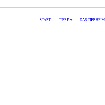
START
TIERE
DAS TIERHEIM