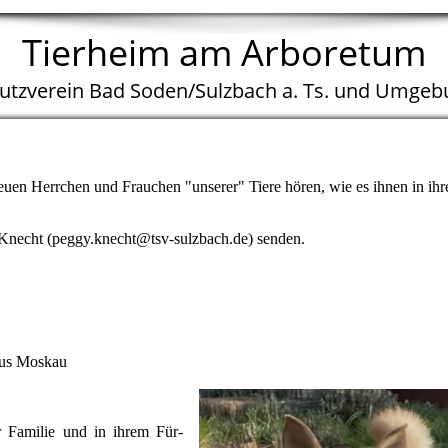
Tierheim am Arboretum
hutzverein Bad Soden/Sulzbach a. Ts. und Umgebu
euen Herrchen und Frauchen "unserer" Tiere hören, wie es ihnen in ih
 Knecht (peggy.knecht@tsv-sulzbach.de) senden.
aus Moskau
er Familie und in ihrem Für-