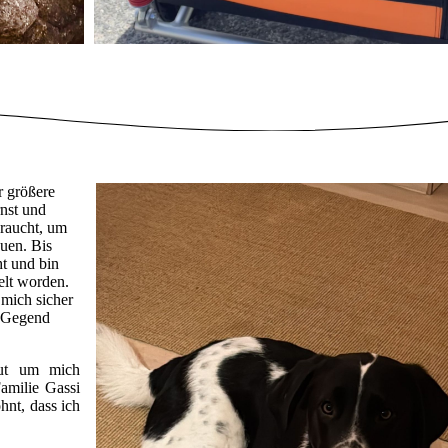
r größere
nst und
braucht, um
uen. Bis
ht und bin
elt worden.
 mich sicher
r Gegend
gut um mich
amilie Gassi
hnt, dass ich